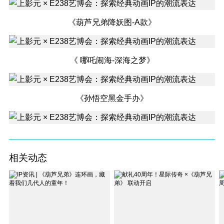
《葫芦兄弟降妖图-A款》
《 哪吒闹海-深海之梦》
《孙悟空黑金手办》
相关动态